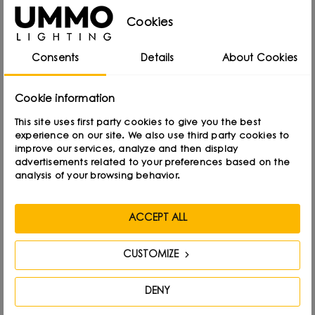
Cookies
LÄS MER PÅ ENGELSKA
Consents
Details
About Cookies
Cookie information
This site uses first party cookies to give you the best
experience on our site. We also use third party cookies to
improve our services, analyze and then display
advertisements related to your preferences based on the
Warsaw Home&Contract 2021 -
analysis of your browsing behavior.
rapport från UMMO:s monter
ACCEPT ALL
W: News - Nyheter, premiärer och trender inom belysning
lis 10, 2021
Visar:
21203
CUSTOMIZE
Vi kommer att minnas Warszawas Home&Contract 2021-
mässa under lång tid framöver. Fyra dagar fyllda av den
DENY
bästa designen, fantastiska människor och... hårt arbete