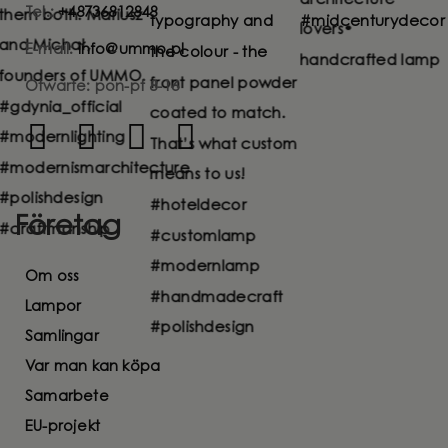
Tel.:
+48736812848
E-mail:
info@ummo.pl
Otwarte: pon-pt 8-16
Företag
Om oss
Lampor
Samlingar
Var man kan köpa
Samarbete
EU-projekt