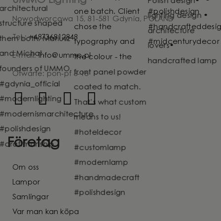
UMMO Lighting
Nowodworcowa 15, 81-581 Gdynia, POLAND
Tel.:
+48736812848
E-mail:
info@ummo.pl
Otwarte: pon-pt 8-16
Företag
Om oss
Lampor
Samlingar
Var man kan köpa