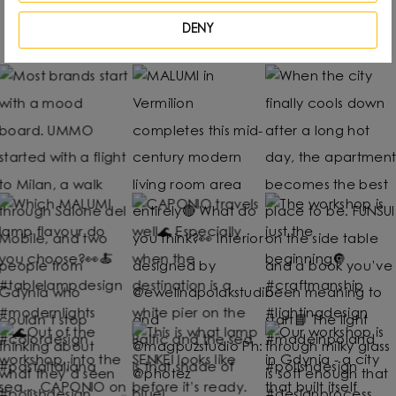
Följ oss
Instagram
DENY
@UMMO Lighting