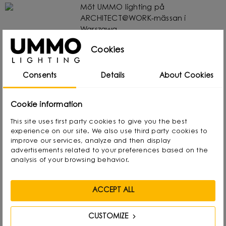
Möt UMMO lighting på
ARCHITECT@WORK-mässan i
Warszawa
19267 Visar
Cookies
Architect@Work - nyheter och
Consents
Details
About Cookies
inspiration från UMMO lighting
19224 Visar
Cookie information
This site uses first party cookies to give you the best
experience on our site. We also use third party cookies to
UMMO-belysning på Warsaw Home
improve our services, analyze and then display
2024 - rapport
advertisements related to your preferences based on the
analysis of your browsing behavior.
18882 Visar
ACCEPT ALL
CUSTOMIZE